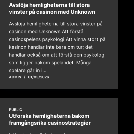
Avslöja hemligheterna till stora
vinster på casinon med Unknown
Avslöja hemligheterna till stora vinster på
casinon med Unknown Att förstå
casinospelens psykologi Att vinna stort på
kasinon handlar inte bara om tur; det
handlar också om att förstå den psykologi
som ligger bakom spelandet. Många
spelare går in i…
ADMIN
01/03/2026
PUBLIC
Utforska hemligheterna bakom
framgångsrika casinostrategier