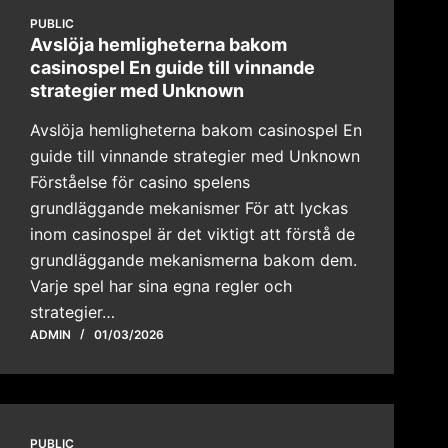
PUBLIC
Avslöja hemligheterna bakom
casinospel En guide till vinnande
strategier med Unknown
Avslöja hemligheterna bakom casinospel En
guide till vinnande strategier med Unknown
Förståelse för casino spelens
grundläggande mekanismer För att lyckas
inom casinospel är det viktigt att förstå de
grundläggande mekanismerna bakom dem.
Varje spel har sina egna regler och
strategier…
ADMIN
01/03/2026
PUBLIC