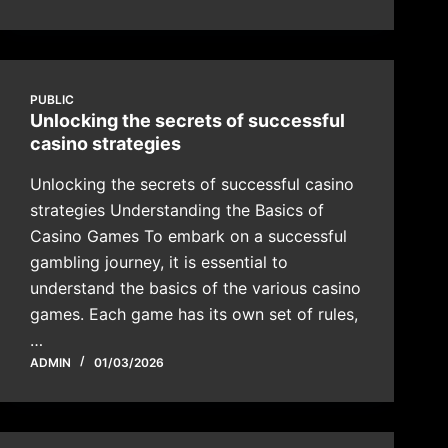
PUBLIC
Unlocking the secrets of successful
casino strategies
Unlocking the secrets of successful casino
strategies Understanding the Basics of
Casino Games To embark on a successful
gambling journey, it is essential to
understand the basics of the various casino
games. Each game has its own set of rules,
…
ADMIN
01/03/2026