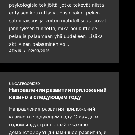
psykologisia tekijöitä, jotka tekevät niistä
erityisen koukuttavia. Ensinnäkin, pelien
satunnaisuus ja voiton mahdollisuus luovat
jännityksen tunnetta, mikä houkuttelee
pelaajia palaamaan yhä uudelleen. Lisäksi
aktiivinen pelaaminen voi…
ADMIN
02/03/2026
UNCATEGORIZED
Направления развития приложений
казино в следующем году
Направления развития приложений
казино в следующем году С каждым
годом индустрия онлайн-казино
демонстрирует динамичное развитие, и