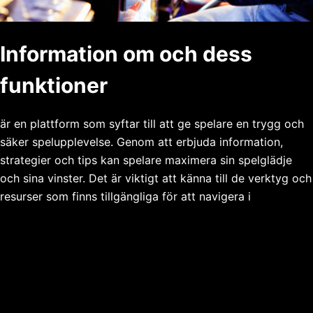
Information om och dess
funktioner
är en plattform som syftar till att ge spelare en trygg och
säker spelupplevelse. Genom att erbjuda information,
strategier och tips kan spelare maximera sin spelglädje
och sina vinster. Det är viktigt att känna till de verktyg och
resurser som finns tillgängliga för att navigera i
casinovärlden.
Genom att använda de strategier som presenteras i denna
artikel kan spelare både öka sin kunskap och sina chanser
till framgång. tillhandahåller en plattform där spelare kan
dela erfarenheter och lära av varandra, vilket ytterligare