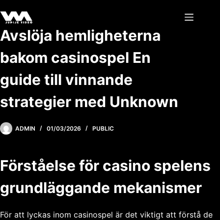
Skip
to
content
Avslöja hemligheterna
bakom casinospel En
guide till vinnande
strategier med Unknown
ADMIN
01/03/2026
PUBLIC
Förståelse för casino spelens
grundläggande mekanismer
För att lyckas inom casinospel är det viktigt att förstå de