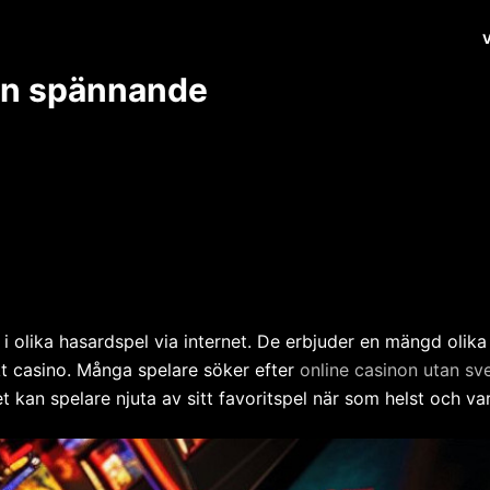
V
den spännande
i olika hasardspel via internet. De erbjuder en mängd olika s
t casino. Många spelare söker efter
online casinon utan sv
 kan spelare njuta av sitt favoritspel när som helst och va