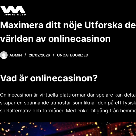
Skip
to
content
Maximera ditt nöje Utforska 
världen av onlinecasinon
ADMIN
28/02/2026
UNCATEGORIZED
Vad är onlinecasinon?
Onlinecasinon är virtuella plattformar där spelare kan delta 
skapar en spännande atmosfär som liknar den på ett fysisk
spelalternativ och förmåner. Med enkel tillgång från hemmet