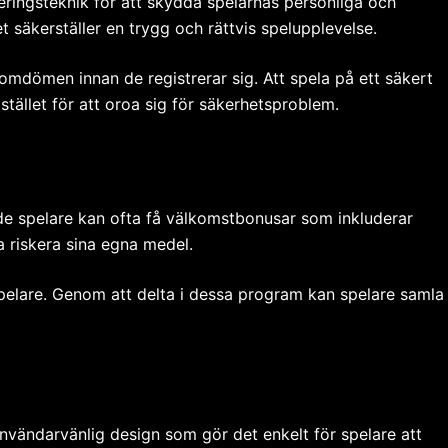
teringsteknik för att skydda spelarnas personliga och
t säkerställer en trygg och rättvis spelupplevelse.
 omdömen innan de registrerar sig. Att spela på ett säkert
stället för att oroa sig för säkerhetsproblem.
de spelare kan ofta få välkomstbonusar som inkluderar
a riskera sina egna medel.
elare. Genom att delta i dessa program kan spelare samla
nvändarvänlig design som gör det enkelt för spelare att