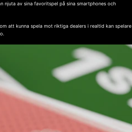
n njuta av sina favoritspel på sina smartphones och
nom att kunna spela mot riktiga dealers i realtid kan spelare
o.