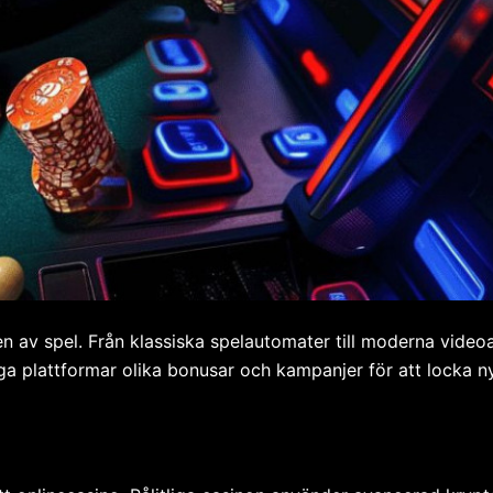
en av spel. Från klassiska spelautomater till moderna video
ga plattformar olika bonusar och kampanjer för att locka n