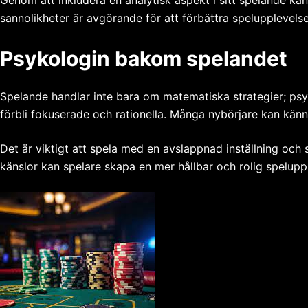
Genom att inkludera en analytisk aspekt i sitt spelande ka
sannolikheter är avgörande för att förbättra spelupplevelse
Psykologin bakom spelandet
Spelande handlar inte bara om matematiska strategier; psyk
förbli fokuserade och rationella. Många nybörjare kan känna 
Det är viktigt att spela med en avslappnad inställning oc
känslor kan spelare skapa en mer hållbar och rolig spelupp