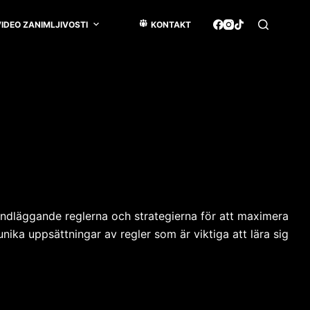
IDEO ZANIMLJIVOSTI
KONTAKT
grundläggande reglerna och strategierna för att maximera
nika uppsättningar av regler som är viktiga att lära sig