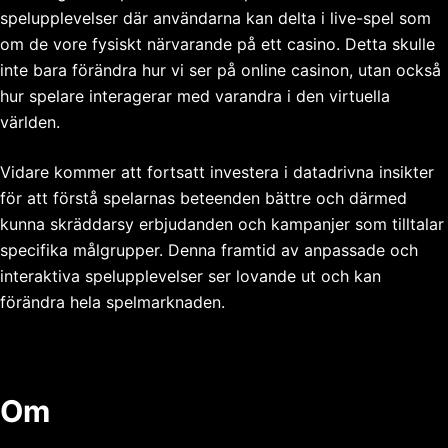
spelupplevelser där användarna kan delta i live-spel som
om de vore fysiskt närvarande på ett casino. Detta skulle
inte bara förändra hur vi ser på online casinon, utan också
hur spelare interagerar med varandra i den virtuella
världen.
Vidare kommer att fortsatt investera i datadrivna insikter
för att förstå spelarnas beteenden bättre och därmed
kunna skräddarsy erbjudanden och kampanjer som tilltalar
specifika målgrupper. Denna framtid av anpassade och
interaktiva spelupplevelser ser lovande ut och kan
förändra hela spelmarknaden.
Om