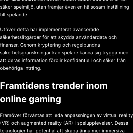
säker spelmiljö, utan främjar även en hälsosam inställning
till spelande.
Utöver detta har implementerat avancerade
säkerhetsåtgärder för att skydda användardata och
finanser. Genom kryptering och regelbundna
säkerhetsgranskningar kan spelare känna sig trygga med
att deras information förblir konfidentiell och säker från
obehöriga intrång.
Framtidens trender inom
online gaming
Framöver förväntas att leda anpassningen av virtual reality
(VR) och augmented reality (AR) i spelupplevelser. Dessa
teknologier har potential att skapa ännu mer immersiva