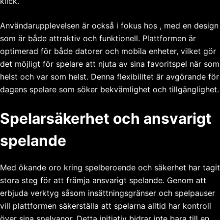
klick.
Användarupplevelsen är också i fokus hos , med en design
som är både attraktiv och funktionell. Plattformen är
optimerad för både datorer och mobila enheter, vilket gör
det möjligt för spelare att njuta av sina favoritspel när som
helst och var som helst. Denna flexibilitet är avgörande för
dagens spelare som söker bekvämlighet och tillgänglighet.
Spelarsäkerhet och ansvarigt
spelande
Med ökande oro kring spelberoende och säkerhet har tagit
stora steg för att främja ansvarigt spelande. Genom att
erbjuda verktyg såsom insättningsgränser och spelpauser
vill plattformen säkerställa att spelarna alltid har kontroll
över sina spelvanor. Detta initiativ bidrar inte bara till en