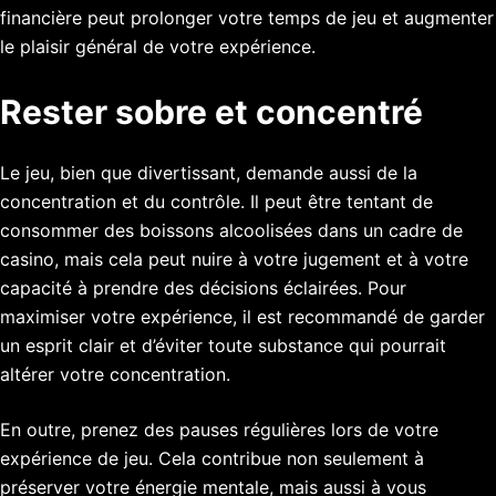
financière peut prolonger votre temps de jeu et augmenter
le plaisir général de votre expérience.
Rester sobre et concentré
Le jeu, bien que divertissant, demande aussi de la
concentration et du contrôle. Il peut être tentant de
consommer des boissons alcoolisées dans un cadre de
casino, mais cela peut nuire à votre jugement et à votre
capacité à prendre des décisions éclairées. Pour
maximiser votre expérience, il est recommandé de garder
un esprit clair et d’éviter toute substance qui pourrait
altérer votre concentration.
En outre, prenez des pauses régulières lors de votre
expérience de jeu. Cela contribue non seulement à
préserver votre énergie mentale, mais aussi à vous