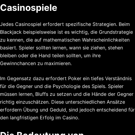
Casinospiele
Jedes Casinospiel erfordert spezifische Strategien. Beim
Blackjack beispielsweise ist es wichtig, die Grundstrategie
zu kennen, die auf mathematischen Wahrscheinlichkeiten
basiert. Spieler sollten lernen, wann sie ziehen, stehen
bleiben oder die Hand teilen sollten, um ihre
Gewinnchancen zu maximieren.
Im Gegensatz dazu erfordert Poker ein tiefes Verständnis
für die Gegner und die Psychologie des Spiels. Spieler
müssen lernen, Bluffs zu setzen und die Hände der Gegner
richtig einzuschätzen. Diese unterschiedlichen Ansätze
erfordern Übung und Geduld, sind jedoch entscheidend für
den langfristigen Erfolg im Casino.