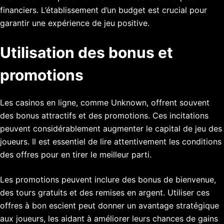
financiers. L’établissement d’un budget est crucial pour
garantir une expérience de jeu positive.
Utilisation des bonus et
promotions
Les casinos en ligne, comme Unknown, offrent souvent
des bonus attractifs et des promotions. Ces incitations
peuvent considérablement augmenter le capital de jeu des
joueurs. Il est essentiel de lire attentivement les conditions
des offres pour en tirer le meilleur parti.
Les promotions peuvent inclure des bonus de bienvenue,
des tours gratuits et des remises en argent. Utiliser ces
offres à bon escient peut donner un avantage stratégique
aux joueurs, les aidant à améliorer leurs chances de gains