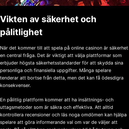
Vikten av säkerhet och
pålitlighet
När det kommer till att spela på online casinon är säkerhet
en central fråga. Det är viktigt att välja plattformar som
erbjuder högsta säkerhetsstandarder för att skydda sina
personliga och finansiella uppgifter. Många spelare
tenderar att bortse från detta, men det kan få ödesdigra
konsekvenser.
En pålitlig plattform kommer att ha insättnings- och
uttagsmetoder som är säkra och effektiva. Att alltid
kontrollera recensioner och läs noga omdömen kan hjälpa
spelare att göra informerande val om var de väljer att