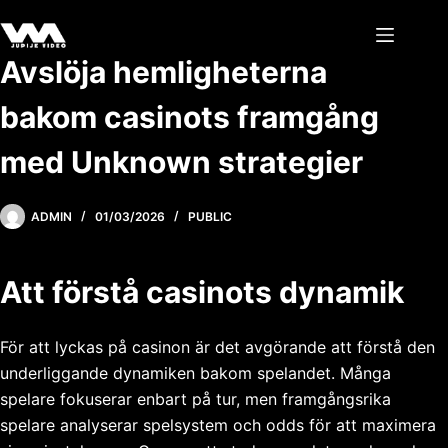
Skip
to
content
Avslöja hemligheterna
bakom casinots framgång
med Unknown strategier
ADMIN
01/03/2026
PUBLIC
Att förstå casinots dynamik
För att lyckas på casinon är det avgörande att förstå den
underliggande dynamiken bakom spelandet. Många
spelare fokuserar enbart på tur, men framgångsrika
spelare analyserar spelsystem och odds för att maximera